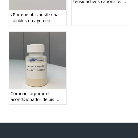
tensioactivos catiónicos en
productos para el cabello y
el cuidado del hogar
¿Por qué utilizar siliconas
solubles en agua en
formulaciones de cuidado
personal?
Cómo incorporar el
acondicionador de bis-
aminopropil dimeticona en
las rutinas capilares