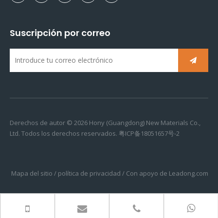
Suscripción por correo
Derechos de autor ©
2026
Hony (Guangdong) New Materials Co.,
Ltd. Todos los derechos reservados.
粤ICP备18051657号-2
Mapa del sitio
/
política de privacidad
/ Con apoyo de
Leadong.com