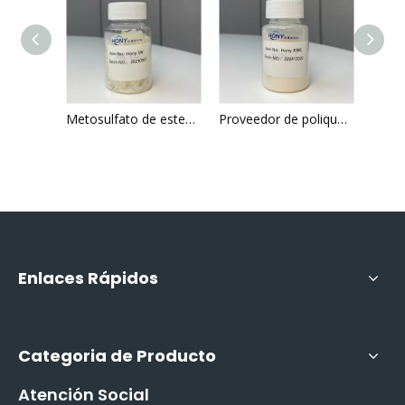
Acondicionador catiónico industrial de alto brillo, esponjoso y de fácil enjuague
Metosulfato de esteartrimonio y metosulfato de dipalmitoiletil hidroxietilmonio y estearato de glicerilo y estearamidopropil dimetilamina Sólido de color blanco a amarillo claro
Proveedor de poliquaternio-10 de alta viscosidad China Hony 30m para champú y cuidado de la piel
Enlaces Rápidos
Categoria de Producto
Atención Social