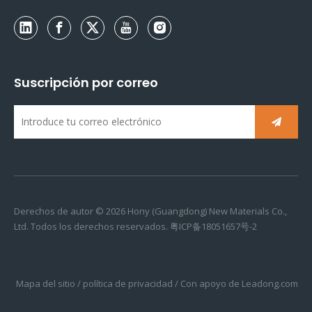
Suscripción por correo
Derechos de autor ©
2026
Hony (Guangdong) New Materials Co.,
Ltd. Todos los derechos reservados.
粤ICP备18051657号-2
Mapa del sitio
/
política de privacidad
/ Con apoyo de
Leadong.com